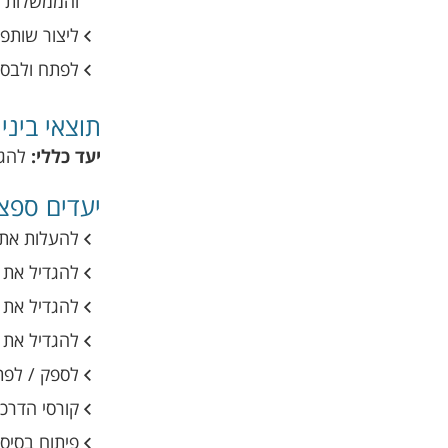
והממשלות 
ליצור שותפו
לפתח ולבסס
תוצאי ביניי
יעד כללי:
להגד
יעדים ספצי
להעלות את 
להגדיל את 
להגדיל את 
להגדיל את 
לספק / לפת
קורסי הדרכה
פיתוח בסיס מידע של practice