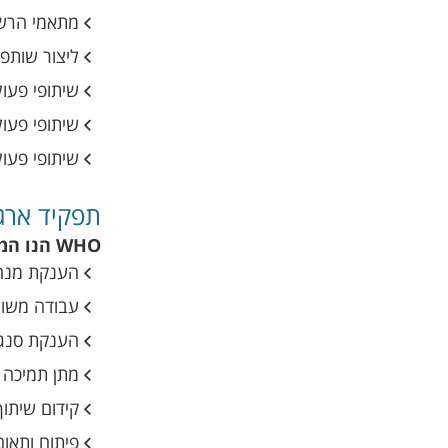
מתאמי הרשת
ליצור שותפו
שיתופי פעול
שיתופי פעו
שיתופי פעו
תפקיד ארגון
WHO הנו המנהיג, המאפשר, המתווך, המאיץ והמסנגר של השינוי ופועל לשם:
הענקת מנהי
עבודה משותפת עם
הענקת סנגו
מתן תמיכה ט
קידום שיתוף
פיתוח ותאו