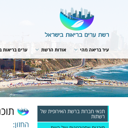
עיר בריאה מהי
אודות הרשת
ערים בריאות ב
תבנית פעולה
מבנה הרשת
תנאי חברות ב
האירופית של 
תפקיד המתאם
חזון ומטרות
תוכנית אסטרט
ועדת היגוי לעיר בריאה
תפקיד הרשת
רשת הרשתות
פרופיל עירוני
תקנון הרשת
פעילות עולמית
תהליך תכנון עירוני
הערכת הפעילות בערים
מפגשי עבודה 
האירופית
אמנת העיר הבריאה
תוכ
תנאי חברות ברשת האירופית של
רשתות
החזון:
תוכנית אסטרטגית של רשת