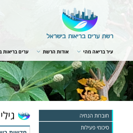
עיר בריאה מהי
אודות הרשת
ערים בריאות ב
תבנית פעולה
מבנה הרשת
תנאי חברות ב
האירופית של 
תפקיד המתאם
חזון ומטרות
תוכנית אסטרט
ועדת היגוי לעיר בריאה
תפקיד הרשת
רשת הרשתות
פרופיל עירוני
תקנון הרשת
פעילות עולמית
תהליך תכנון עירוני
הערכת הפעילות בערים
מפגשי עבודה 
האירופית
אמנת העיר הבריאה
גיליונ
חוברות הנחיה
סיכומי פעילות
חדשות רשת