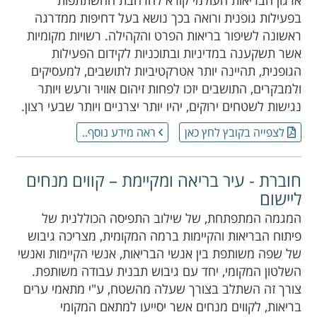
ארגון הבריאות העולמי קורא להרחבת ההשתתפות
בפעילות גופנית ורואה בכך נושא בעל דחיפות ממדרגה
ראשונה לשיפור בריאות הפרט והקהילה. רשויות מקומיות
אשר תשקענה במדיניות ובתוכניות לקידום הפעילות
הגופנית, תהיינה יותר אטרקטיביות לתושבים, למעסיקים
ולמבקרים, התושבים יזכו לפחות זיהום אוויר ורעש ויותר
נגישות לשטחים ירוקים, יהיו יותר יצרניים ויותר שבעי רצון.
לצפייה בקובץ לחץ כאן
ראה מידע נוסף..
חוברת - עיר בריאה ומקיימת – קווים מנחים
ליישום
המגמה המתפתחת, של שילוב התפיסה הכוללנית של
פיתוח הבריאות והקיימות ברמה המקומית, מצריכה גיבוש
של שפה משותפת בין אנשי הבריאות, אנשי הקיימות ואנשי
השלטון המקומי, יחד עם גיבוש תבנית עבודה משותפת.
צורך זה השתלב בצורך שעלה מהשטח, ע"י מתאמי ערים
בריאות, לקווים מנחים אשר יסייעו למתאם המקומי