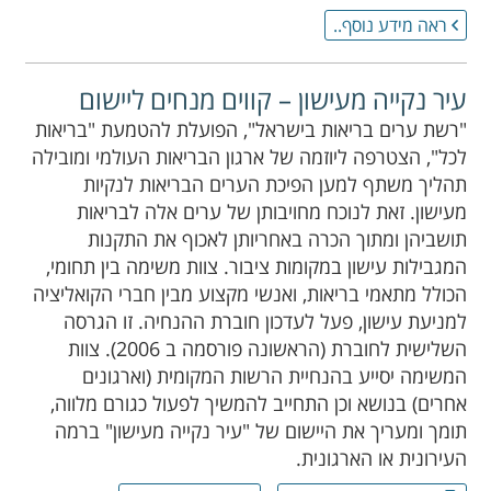
ראה מידע נוסף..
עיר נקייה מעישון – קווים מנחים ליישום
"רשת ערים בריאות בישראל", הפועלת להטמעת "בריאות
לכל", הצטרפה ליוזמה של ארגון הבריאות העולמי ומובילה
תהליך משתף למען הפיכת הערים הבריאות לנקיות
מעישון. זאת לנוכח מחויבותן של ערים אלה לבריאות
תושביהן ומתוך הכרה באחריותן לאכוף את התקנות
המגבילות עישון במקומות ציבור. צוות משימה בין תחומי,
הכולל מתאמי בריאות, ואנשי מקצוע מבין חברי הקואליציה
למניעת עישון, פעל לעדכון חוברת ההנחיה. זו הגרסה
השלישית לחוברת (הראשונה פורסמה ב 2006). צוות
המשימה יסייע בהנחיית הרשות המקומית (וארגונים
אחרים) בנושא וכן התחייב להמשיך לפעול כגורם מלווה,
תומך ומעריך את היישום של "עיר נקייה מעישון" ברמה
העירונית או הארגונית.