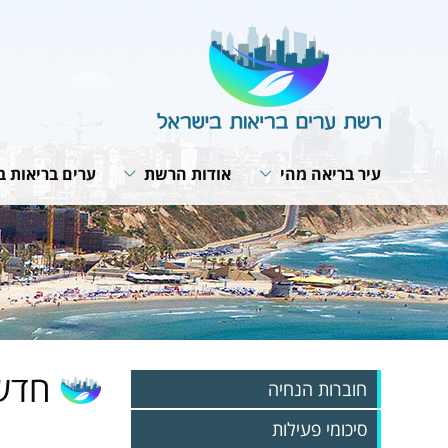
עיר בריאה מהי
אודות הרשת
ערים בריאות ב
תבנית פעולה
מבנה הרשת
תנאי חברות ב
האירופית של 
תפקיד המתאם
חזון ומטרות
תוכנית אסטרט
ועדת היגוי לעיר בריאה
תפקיד הרשת
רשת הרשתות
פרופיל עירוני
תקנון הרשת
פעילות עולמית
תהליך תכנון עירוני
הערכת הפעילות בערים
מפגשי עבודה 
האירופית
אמנת העיר הבריאה
חדשות
חוברות הנחיה
סיכומי פעילות