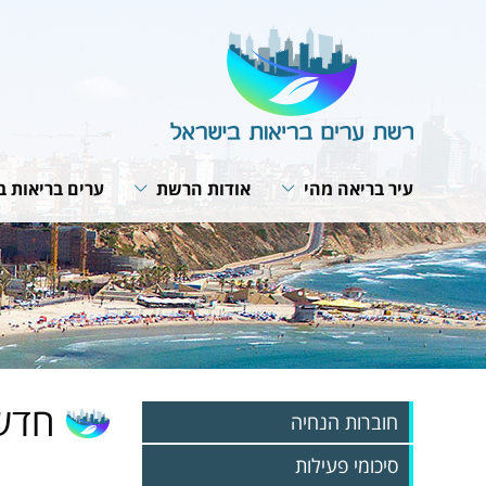
עיר בריאה מהי
אודות הרשת
ערים בריאות ב
תבנית פעולה
מבנה הרשת
תנאי חברות ב
האירופית של 
תפקיד המתאם
חזון ומטרות
תוכנית אסטרט
ועדת היגוי לעיר בריאה
תפקיד הרשת
רשת הרשתות
פרופיל עירוני
תקנון הרשת
פעילות עולמית
תהליך תכנון עירוני
הערכת הפעילות בערים
מפגשי עבודה 
האירופית
אמנת העיר הבריאה
חדשות
חוברות הנחיה
סיכומי פעילות