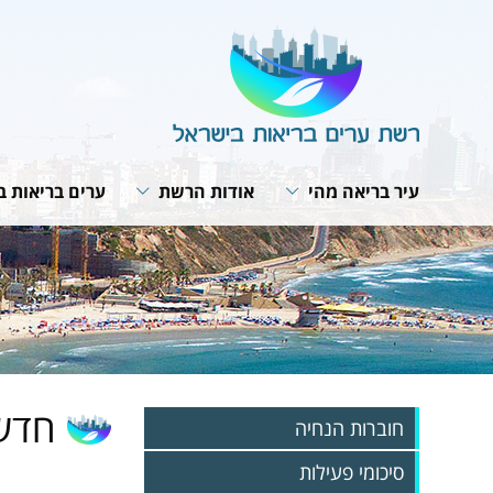
עיר בריאה מהי
אודות הרשת
ערים בריאות ב
תבנית פעולה
מבנה הרשת
תנאי חברות ב
האירופית של 
תפקיד המתאם
חזון ומטרות
תוכנית אסטרט
ועדת היגוי לעיר בריאה
תפקיד הרשת
רשת הרשתות
פרופיל עירוני
תקנון הרשת
פעילות עולמית
תהליך תכנון עירוני
הערכת הפעילות בערים
מפגשי עבודה 
האירופית
אמנת העיר הבריאה
חדשו
חוברות הנחיה
סיכומי פעילות