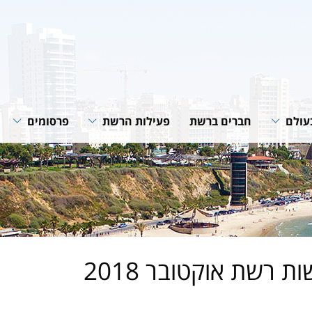
עולם
חברים ברשת
פעילות הרשת
פרסומים
רשת
תוכניות ופעילות הרשת
חוברות הנחיה
רשתות
שיתופי פעולה
סיכומי פעילות
גית של
מאמרים מקצוע
חדשות רשת
של הרשת
ת רשת אוקטובר 2018