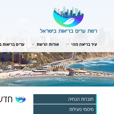
עיר בריאה מהי
אודות הרשת
ערים בריאות ב
תבנית פעולה
מבנה הרשת
תנאי חברות ב
האירופית של 
תפקיד המתאם
חזון ומטרות
תוכנית אסטרט
ועדת היגוי לעיר בריאה
תפקיד הרשת
רשת הרשתות
פרופיל עירוני
תקנון הרשת
פעילות עולמית
תהליך תכנון עירוני
הערכת הפעילות בערים
מפגשי עבודה 
האירופית
אמנת העיר הבריאה
חדשו
חוברות הנחיה
סיכומי פעילות