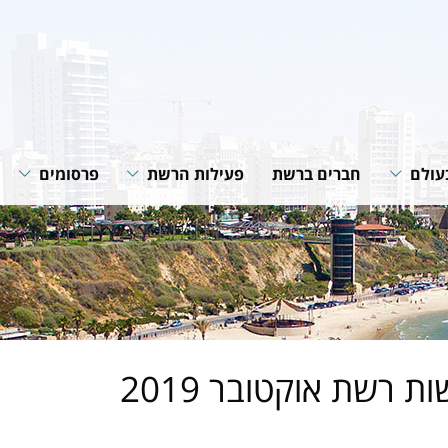
עולם
חברים ברשת
פעילות הרשת
פרסומים
רשת
תוכניות ופעילות הרשת
חוברות הנחיה
רשתות
שיתופי פעולה
סיכומי פעילות
גית של
מאמרים מקצוע
חדשות רשת
של הרשת
ת רשת אוקטובר 2019