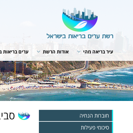
עיר בריאה מהי
אודות הרשת
ערים בריאות ב
תבנית פעולה
מבנה הרשת
תנאי חברות ב
האירופית של 
תפקיד המתאם
חזון ומטרות
תוכנית אסטרט
ועדת היגוי לעיר בריאה
תפקיד הרשת
רשת הרשתות
פרופיל עירוני
תקנון הרשת
פעילות עולמית
תהליך תכנון עירוני
הערכת הפעילות בערים
מפגשי עבודה 
האירופית
אמנת העיר הבריאה
סביב
חוברות הנחיה
סיכומי פעילות