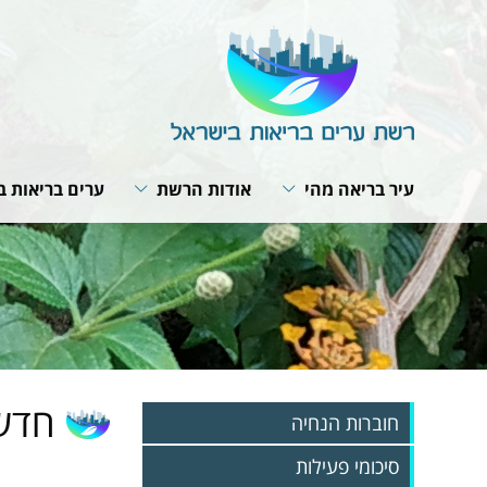
עיר בריאה מהי
אודות הרשת
ערים בריאות ב
תבנית פעולה
מבנה הרשת
תנאי חברות ב
האירופית של 
תפקיד המתאם
חזון ומטרות
תוכנית אסטרט
ועדת היגוי לעיר בריאה
תפקיד הרשת
רשת הרשתות
פרופיל עירוני
תקנון הרשת
פעילות עולמית
תהליך תכנון עירוני
הערכת הפעילות בערים
מפגשי עבודה 
האירופית
אמנת העיר הבריאה
חדשו
חוברות הנחיה
סיכומי פעילות