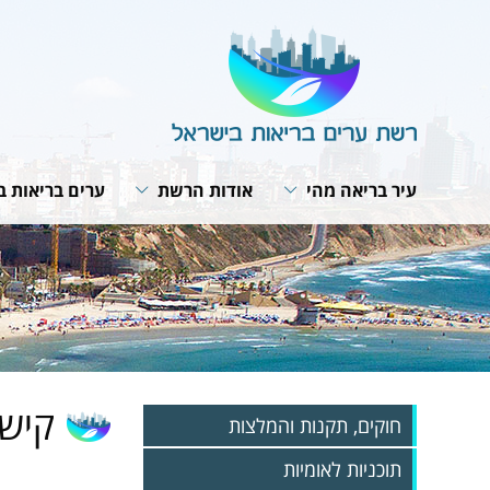
עיר בריאה מהי
אודות הרשת
ערים בריאות ב
תבנית פעולה
מבנה הרשת
תנאי חברות ב
האירופית של 
תפקיד המתאם
חזון ומטרות
תוכנית אסטרט
ועדת היגוי לעיר בריאה
תפקיד הרשת
רשת הרשתות
פרופיל עירוני
תקנון הרשת
פעילות עולמית
תהליך תכנון עירוני
הערכת הפעילות בערים
מפגשי עבודה 
האירופית
אמנת העיר הבריאה
קישו
חוקים, תקנות והמלצות
תוכניות לאומיות