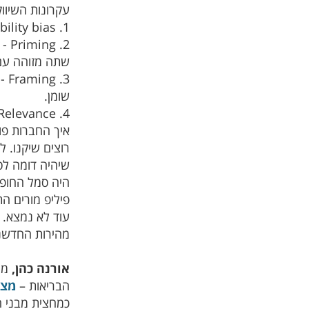
עקרונות השיוו
1. Availability bias - עובדים על הנטייה של אנשים להישען על מידע זמין במוחם כשבאים לקבל החלטות.
2. 
שתה מזוהה עם 
שומן.
4. Relevance – תשומת הלב מושפעת ממטרת הפעילות.
שיהיה דומה לס
עוד לא נמצא.
מהירות החדשנו
אורנה כהן,
מנה
הבריאות –
מצג
כמחצית מבני הנוער. יש עליה ב 150% בדיו