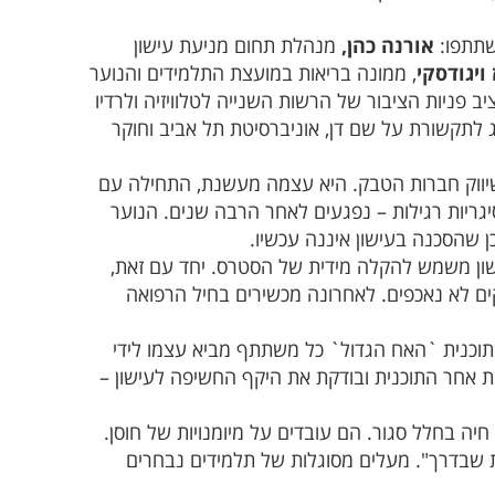
שתתפו:
אורנה כהן,
מנהלת תחום מניעת עישון
 ויגודסקי
, ממונה בריאות במועצת התלמידים והנוער
ציב פניות הציבור של הרשות השנייה לטלוויזיה ולרדיו
 לתקשורת על שם דן, אוניברסיטת תל אביב וחוקר
 שיווק חברות הטבק. היא עצמה מעשנת, התחילה עם
סיגריות רגילות – נפגעים לאחר הרבה שנים. הנוער
 שהסכנה בעישון איננה עכשיו.
ין שאחוז המעשנים בצבא, אחרי ה 7 באוקטובר, עלה ב 20%. העישון משמש להקלה מידית של הסטרס. יחד עם זאת,
קים לא נאכפים. לאחרונה מכשירים בחיל הרפואה
 בתוכנית `האח הגדול` כל משתתף מביא עצמו לידי
ה עוקבת אחר התוכנית ובודקת את היקף החשיפה לעישון –
יה בחלל סגור. הם עובדים על מיומנויות של חוסן.
 שבדרך". מעלים מסוגלות של תלמידים נבחרים