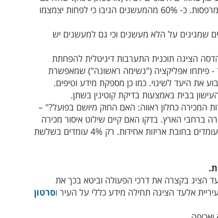
על חדירת עשן סיגריות ממרפסות שכנים ואיך ישפיע עליהם חוק שיאסור עישון במרפסות. כ- 60% מהמעשנים הגיבו כי לפחות יצמצמו
ם שמגינים על הלא מעשנים וכי גם למעשנים יש
הדסה הציגה תוכנית התערבות דיגיטלית להפחתת
ך - פיתחו אפליקציה ("נשימה ראשונה") שמאפשרת
ע את היעד לשינוי. כמו כן מספקת מידע וטיפים.
העישון בבית באמצעות בדיקת קוטינין בשתן.
ת המכירה כחלון ראווה: האם החוק מיושם בפועל?" –
ה בחוק בדגש על סיג"א, ב-137 נקודות מכירה ברחבי הארץ. בדקו האם קיים שילוט איסור מכירה
לקטינים, האם לפי התקן, האם עומדים באיסור הצגת מוצרי העישון מכירה והאם עומדים בחובת אריזות אחידות. רק 4% עומדים בשלשת
ת.
עד הציג בקצרה את דרכי הפעולה וביטא בכך את
יריית אלעד הציגה תחילה מידע כללי על העיר
ו
סרטון
ואכיפה.