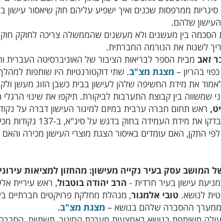
העישון שלהם.
ת הסכמה בין מעשנים ולא מעשנים שהממשלה צריכה לחוקק חוקי
ריך לשנות את הנורמה החברתית.
ר זאב
מבית הספר לבריאות הציבור של האוניברסיטה העברית ו
פוי בהריון –
מצגת מצ"ב
. שתי דוקטורנטיות היו שותפות למהל
לאמוד את מידת החשיפה שלהן לעישון בבית כשבן הזוג מעשן ולקבו
יני שמשווה בין קבוצת התערבות לביקורת. תיקפו את שינוי הרגלי 
ט,
ראש תחום חברה ערבית במיזם למיגור העישון דברה על נקודו
בדקו את מידת העמיד
 המושב עסק בעיר נקייה מעישון: מהחזון למציאות עירוני
מניעת עישון בעיר חרדית -
הרב יהודה בוטבול
, ראש עיריית אל
יטית לנושא.
טובי אלמגור
, מנהלת מחלקת פרויקטים חברתיים בע
ממערך ההסברה שלהם בנושא –
מצגת מצ"ב.
ולה משותפת בנושא באמצעות מערכת החינוך, תשתיות, הסברה 