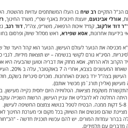
 הנ"ל התקיים
רב שיח
בו העלו המשתתפים עדויות מהשטח. ה
ת,
אורלי אבינועם
, יועצת חינוכית באגף שפ"י, משרד החינוך,
רז
"ר דוד אלקוב
, קמ״ד איכות הרפואה, משר״פ, צה"ל,
דוד רגב
, נ
י בידיעות אחרונות,
אסא שפירא,
ראש מסלול שיווק ופרסום בחוג
ג"א מכניסה את הנוער לעולם העישון. הנוער הוא קהל היעד של
יגריות. הסיג"א גורם לקושי בנשימה – יש תוצאות מידיות. לגבי 
 הקרוב ולא הרחוק. אסא מחזק את דבריה וטוען שהבעיה היא אכן
ד"ר אלקוב צי
העישון בצה"ל ירד בשנים האחרונות. מוכרים סיגריות בשקם, חו
מעישון (אלירן תורג`מן מכשיר אותם).
שהתקשורת משקפת מציאות. הטלוויזיה היום יחסית נקייה מעישון.
יטוי. ב-2011 היתה החלטה לא להבליט את עניין העישון. הרשות השניי
מציינת שהם פוגשים את השיווק בכל מקום וכי מערכת החינוך לא ח
 בברור עמדות המורים. יש להם עכשיו תוכנית חדשה - "הכ"חות
ה מדברים עם תלמידים.