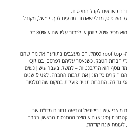
כים על השיפוט, מבלי שאנחנו מודעים לכך. למשל, מקובל
3. Framing - האופן בו מוצג המידע או הגירוי. למשל, אפשר לכתוב על מוצר שהוא מכיל 20% שומן או לכתוב עליו שהוא 80% דל
איך החברות פועלות: שינוי אריזות. הורידו את השם מרלבורו אך דאגו לשמר את ה- roof top כסמל. הם מעצבים בתודעה את מה שהם
רוצים שיקנו. למשל, ממתגים בארים בצבע אדום. עד 2006 פורמולה 1 מומנה ע"י חברות הטבק. כשנאסר עליהם לפרסם, בנו QR
ד נוסף הוא הרלבנטיות – למשל, בעבר עישון נשים
היה סמל החופש, התחילו להשתמש באיש של מרלבורו כדי להשפיע על גברים. הם חוקרים כל הזמן את תרבות החברה. לפני 9 שנים
שפיענים הם הפרצה הכי גדולה. החברות תמיד פועלות במקום שהרגולטור
מוצרי עישון בישראל והביאה נתונים מדו"ח שר
קטרונית (סיג"א) היא מוצר ההתנסות הראשון בקרב