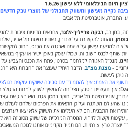
ן היום הבינלאומי ללא עישון 1.6.26
יבה נקייה מעישון ומשווק תחבולני של מוצרי טבק חדשים 
דעי החברה, אוניברסיטת תל אביב
ה, בחן רב,
רבקה פרייליך-זלצר,
אחראית מדיניות ציבורית למני
גוטמן
, מהחוג לתקשורת על שם דן, באוניברסיטת תל אביב, שלח
יציה למניעת עישון על שיזמה וארגנה את הכנס. החוג לתקשור
ות שותף לכנס חשוב זה, שכולו עוסק באופן ישיר או עקיף בנושאי
יים
, מנכ"ל האגודה למלחמה בסרטן, פתח את הכנס והצביע על הע
וניים -
מצגת מצ"ב
 ניתן לעשות.
חשוף את האמת: איך להתמודד עם סביבה שיווקית עוקפת רגולציה
רות הרגולציה –
דן, אוניברסיטת תל אביב, וחוקר במכון אגם. הוא הציג את עצמו 
בינו שהעולם משתנה ועל כן התאימו את הפרסום שלהם לעולם שב
תירו את התבנית. הם לא העלימו את השיווק אלא יצאו לערוצים
ת, עקיפות וקשות לזיהוי. המטרה המרכזית של שיווק מסוג זה היא
ה יוצרת פרץ יצירתיות. הם תמיד מקדימים אותנו לנוכח המשאבי