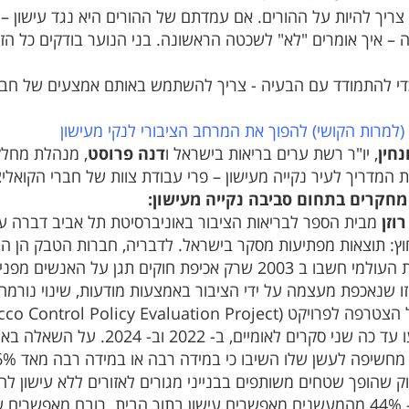
ריך להיות על ההורים. אם עמדתם של ההורים היא נגד עישון – ה
– איך אומרים "לא" לשכטה הראשונה. בני הנוער בודקים כל ה
די להתמודד עם הבעיה - צריך להשתמש באותם אמצעים של חב
 (למרות הקושי) להפוך את המרחב הציבורי לנקי מעישון
נחין
, יו"ר רשת ערים בריאות בישראל ו
דנה פרוסט
, מנהלת מחלק
ת המדריך לעיר נקייה מעישון – פרי עבודת צוות של חברי הקואלי
חקרים בתחום סביבה נקייה מעישון:
וזן
מבית הספר לבריאות הציבור באוניברסיטת תל אביב דברה על 
וץ: תוצאות מפתיעות מסקר בישראל. לדבריה, חברות הטבק הן הג
ו שנאכפת מעצמה על ידי הציבור באמצעות מודעות, שינוי נורמה
תל אביב. בוצעו עד כה שני סקרים
מהמעשנים. כ- 44% מהמעשנים מאפשרים עישון בתוך הבית. רובם מאפש