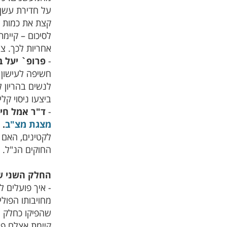
קצת את כמות 
לסיכום – קיימ
אחריות לכך. צ
-
פרופ` יעל ב
חשיפה לעישון כ
לנשים בהריון 
ביצעו ניסוי קל
-
ד"ר אמל חיי
מצגת מצ"ב
.
החוקים הנ"ל.
החלק השני של
- איך פועלים ל
מחויבותו הפול
שהפיקו כחלק 
קיימת אצלם פע