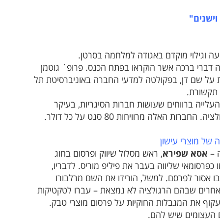
וישנים"
עה וגילוי מוקדם באגודה למלחמה בסרטן.
ה דברי ברכה אשר הוקראו בפתח הכנס. פרופ` גוטמן
ת על שם דן, בפקולטה למדעי החברה באוניברסיטת תל
 תקשורת.
לייה ברווחים שעושות חברות הסיגריות, בעיקר
. הדבר היחיד שעוצר את החברות היא הרגולציה. החברות האלה מרוויחות 80 סנט על כל דולר.
 של מוצרי עישון
אסא שפירא
, ראש מסלול שיווק ופרסום בחוג
כפרסומאי שליווה בעבר את פיליפ מוריס. לדבריו,
ו אסור לפרסם. למשל, הורידו את השם מרלבורו
 אחרים שבהם הרגולציה לא נמצאת – עברו לטקטיקות
 לעקוף את המגבלות החוקיות על פרסום מוצרי טבק.
ם העצומים שיש להם.