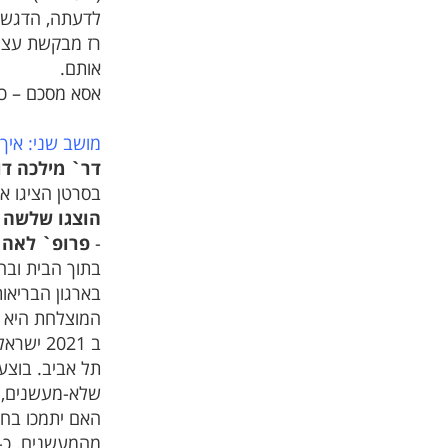
לדעתה, הדגש צ
רז מבקשת עצה 
אותם.
אסא מסכם – כ
מושב שני: איך
דר` מילכה דו
בסרטן הציגו א
הוצגו שלשה מ
-
פרופ` לאה ר
בתוך הבית ובח
המוצלחת היא ז