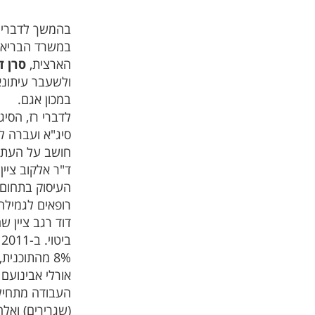
בהמשך לדברים
במשרד הבריאו
הארצית,
סרן ד
ולשעבר עיתונא
במכון אגם.
לדברי רז, הסי
סיג"א ועברה לס
חושב על העתיד
העיסוק בתחום 
רופאים לגמילה 
דוד רגב ציין 
ב
8% מהתוכנית, 5-8 דקות ממנה. הבטיח לטפל בנושא צמצום החשיפה לעישון.
אורלי אבינועם 
העבודה מתחילה
(שגרירים) ואל