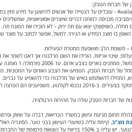
ק של חברות הטבק:
Priming - הסביבה מכניסה למוחנו דברים שיוצרים אסוציאציות, שמשלי
מחלה. כשויסוצקי יצאו עם תה ירוק – לא הזכירו את המונח תה.
מל של חברות הטבק. הטמיעו את הצבע האדום על המכוניות. ממ
פיליפ מורים התמקד בצעירים. ב-2016 נכנסו לקולנוע. מ
ת של חברות הטבק עולה על מהירות הרגולציה.
לת תחום מניעת עישון במשרד הבריאות, דברה על שיווק ופרסום 
ת מצ"ב.
קיימת עליה בשיעורי העישון בבני נוער. הסיגריה האל
וח על הוצאות פרסומת של החברות, לעומת שנה קודמת.