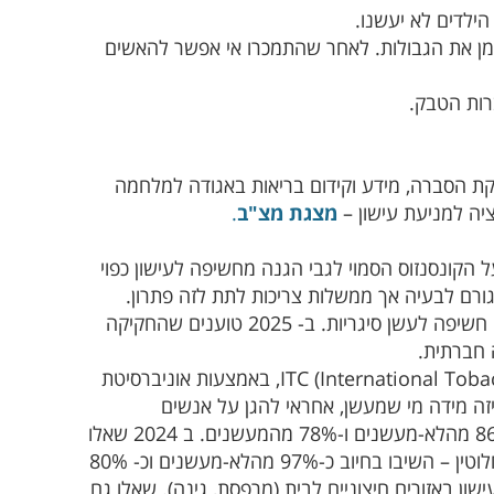
ילדים לא יעשנו.
זמן את הגבולות. לאחר שהתמכרו אי אפשר להאשים
רות הטבק.
ת הסברה, מידע וקידום בריאות באגודה למלחמה
ציה למניעת עישון –
מצגת מצ"ב
.
הקונסנזוס הסמוי לגבי הגנה מחשיפה לעישון כפוי
ורם לבעיה אך ממשלות צריכות לתת לזה פתרון.
בארגון הבריאות העולמי חשבו ב 2003 שרק אכיפת חוקים תגן על האנשים מפני חשיפה לעשן סיגריות. ב- 2025 טוענים שהחקיקה
 חברתית.
ב 2021 ישראל הצטרפה לפרויקט ITC (International Tobacco Control Policy Evaluation Project), באמצעות אוניברסיטת
 לאומיים, ב- 2022 וב- 2024. על השאלה באיזה מידה מי שמעשן, אחראי להגן על אנשים
שלא-מעשנים, מחשיפה לעשן שלו השיבו כי במידה רבה או במידה רבה מאד 86% מהלא-מעשנים ו-78% מהמעשנים. ב 2024 שאלו
האם יתמכו בחוק שהופך שטחים משותפים בבנייני מגורים לאזורים ללא עישון לחלוטין – השיבו בחיוב כ-97% מהלא-מעשנים וכ- 80%
רים עישון באזורים חיצוניים לבית (מרפסת, גינה). שאלו גם