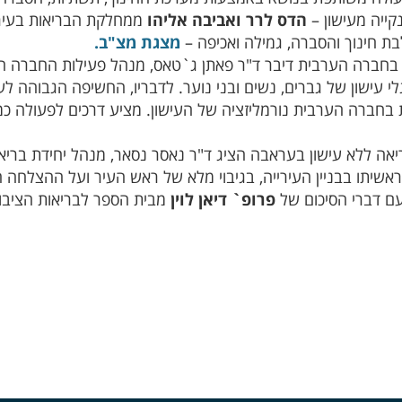
קייה מעישון –
הדס לרר ואביבה אליהו
ממחלקת הבריאות בעיריי
 חינוך והסברה, גמילה ואכיפה –
מצגת מצ"ב.
 בחברה הערבית דיבר ד"ר פאתן ג`טאס, מנהל פעילות החברה 
י עישון של גברים, נשים ובני נוער. לדבריו, החשיפה הגבוהה לע
 בחברה הערבית נורמליזציה של העישון. מציע דרכים לפעולה כמ
יאה ללא עישון בעראבה הציג ד"ר נאסר נסאר, מנהל יחידת בריא
אשיתו בבניין העירייה, בגיבוי מלא של ראש העיר ועל ההצלחה ה
ם דברי הסיכום של
פרופ` דיאן לוין
מבית הספר לבריאות הציבור