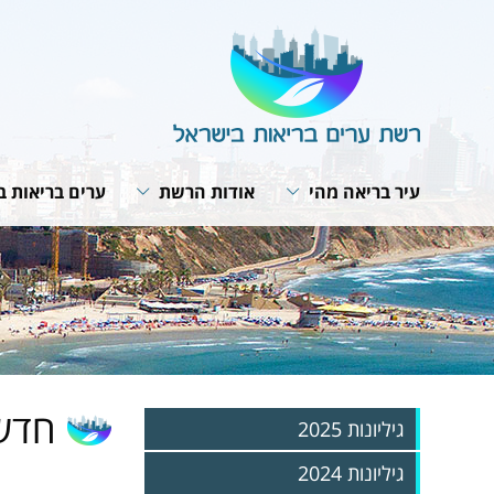
עיר בריאה מהי
אודות הרשת
ערים בריאות ב
תבנית פעולה
מבנה הרשת
תנאי חברות ב
האירופית של 
תפקיד המתאם
חזון ומטרות
תוכנית אסטרט
ועדת היגוי לעיר בריאה
תפקיד הרשת
רשת הרשתות
פרופיל עירוני
תקנון הרשת
פעילות עולמית
תהליך תכנון עירוני
הערכת הפעילות בערים
מפגשי עבודה 
האירופית
אמנת העיר הבריאה
חדשו
גיליונות 2025
גיליונות 2024