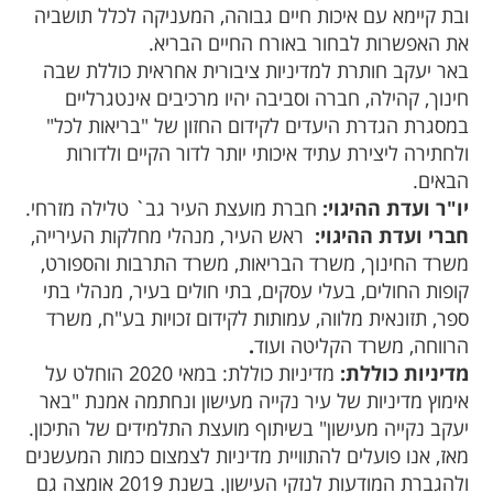
ובת קיימא עם איכות חיים גבוהה, המעניקה לכלל תושביה
את האפשרות לבחור באורח החיים הבריא.
באר יעקב חותרת למדיניות ציבורית אחראית כוללת שבה
חינוך, קהילה, חברה וסביבה יהיו מרכיבים אינטגרליים
במסגרת הגדרת היעדים לקידום החזון של "בריאות לכל"
ולחתירה ליצירת עתיד איכותי יותר לדור הקיים ולדורות
הבאים.
יו"ר ועדת ההיגוי:
חברת מועצת העיר גב` טלילה מזרחי.
חברי ועדת ההיגוי:
ראש העיר, מנהלי מחלקות העירייה,
משרד החינוך, משרד הבריאות, משרד התרבות והספורט,
קופות החולים, בעלי עסקים, בתי חולים בעיר, מנהלי בתי
ספר, תזונאית מלווה, עמותות לקידום זכויות בע"ח, משרד
הרווחה, משרד הקליטה ועוד
.
מדיניות כוללת:
מדיניות כוללת: במאי 2020 הוחלט על
אימוץ מדיניות של עיר נקייה מעישון ונחתמה אמנת "באר
יעקב נקייה מעישון" בשיתוף מועצת התלמידים של התיכון.
מאז, אנו פועלים להתוויית מדיניות לצמצום כמות המעשנים
ולהגברת המודעות לנזקי העישון. בשנת 2019 אומצה גם