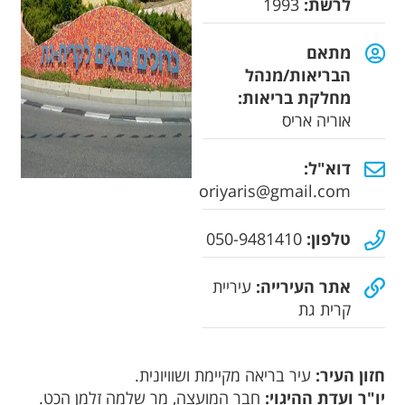
לרשת:
1993
מתאם
הבריאות/מנהל
מחלקת בריאות:
אוריה אריס
דוא"ל:
oriyaris@gmail.com
טלפון:
050-9481410
אתר העירייה:
עיריית
קרית גת
חזון העיר:
עיר בריאה מקיימת ושוויונית.
יו"ר ועדת ההיגוי:
חבר המועצה, מר שלמה זלמן הכט.