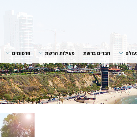
עולם
חברים ברשת
פעילות הרשת
פרסומים
רשת
תוכניות ופעילות הרשת
חוברות הנחיה
רשתות
שיתופי פעולה
סיכומי פעילות
גית של
מאמרים מקצוע
חדשות רשת
של הרשת