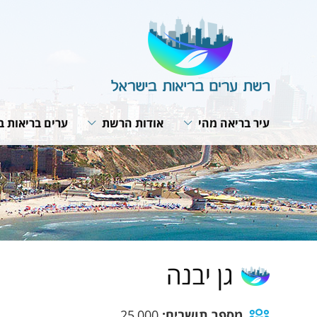
עיר בריאה מהי
אודות הרשת
ערים בריאות ב
תבנית פעולה
מבנה הרשת
תנאי חברות ב
האירופית של 
תפקיד המתאם
חזון ומטרות
תוכנית אסטרט
ועדת היגוי לעיר בריאה
תפקיד הרשת
רשת הרשתות
פרופיל עירוני
תקנון הרשת
פעילות עולמית
תהליך תכנון עירוני
הערכת הפעילות בערים
מפגשי עבודה 
האירופית
אמנת העיר הבריאה
גן יבנה
מספר תושבים:
25,000