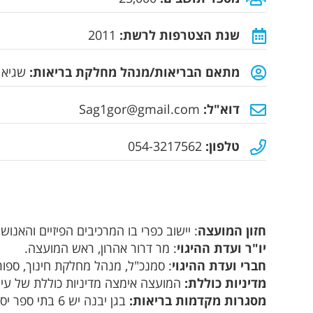
שנת הצטרפות לרשת:
2011
מתאם הבריאות/מנהל מחלקת בריאות:
שגיא 
דוא"ל:
Sag1gor@gmail.com
טלפון:
054-3217562
חזון המועצה
: יישוב כפרי בו המרכיבים הפיזיים והאנושי
יו"ר ועדת ההיגוי
: מר דרור אהרון, ראש המועצה.
חברי ועדת ההיגוי
: סמנכ"ל, מנהל מחלקת חינוך, ספורט, תברואה, רוו
מדיניות כוללת:
המועצה אימצה מדיניות כוללת של עיר נ
מסגרות מקדמות בריאות: