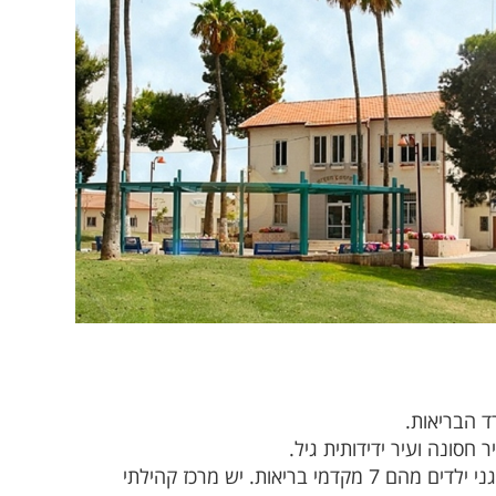
חסונה ועיר ידידותית גיל.
בגן יבנה יש 6 בתי ספר יסודיים, מהם 2 מקדמי בריאות (1בעל 2 כוכבים) כמו כן יש בעיר 38 גני ילדים מהם 7 מקדמי בריאות. יש מרכז קהילתי