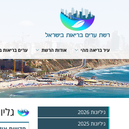
עיר בריאה מהי
אודות הרשת
ערים בריאות ב
תבנית פעולה
מבנה הרשת
תנאי חברות ב
האירופית של 
תפקיד המתאם
חזון ומטרות
תוכנית אסטרט
ועדת היגוי לעיר בריאה
תפקיד הרשת
רשת הרשתות
פרופיל עירוני
תקנון הרשת
פעילות עולמית
תהליך תכנון עירוני
הערכת הפעילות בערים
מפגשי עבודה 
האירופית
אמנת העיר הבריאה
גליונו
גיליונות 2026
גיליונות 2025
חדשות אוקטוב