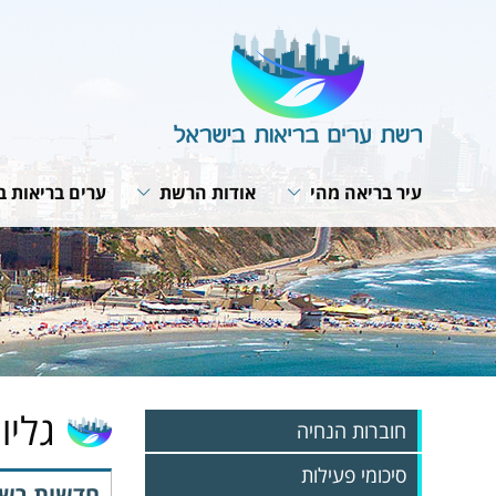
עיר בריאה מהי
אודות הרשת
ערים בריאות ב
תבנית פעולה
מבנה הרשת
תנאי חברות ב
האירופית של 
תפקיד המתאם
חזון ומטרות
תוכנית אסטרט
ועדת היגוי לעיר בריאה
תפקיד הרשת
רשת הרשתות
פרופיל עירוני
תקנון הרשת
פעילות עולמית
תהליך תכנון עירוני
הערכת הפעילות בערים
מפגשי עבודה 
האירופית
אמנת העיר הבריאה
גליונו
חוברות הנחיה
סיכומי פעילות
חדשות רשת